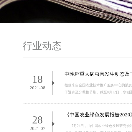
行业动态
中晚稻重大病虫害发生动态及
18
根据来自全国农业技术推广服务中心的消息
2021-08
于返青至分蘖拔节期。截至8月12日，水稻重
《中国农业绿色发展报告2020
28
7月24日，由中国农业绿色发展研究会和
2021-07