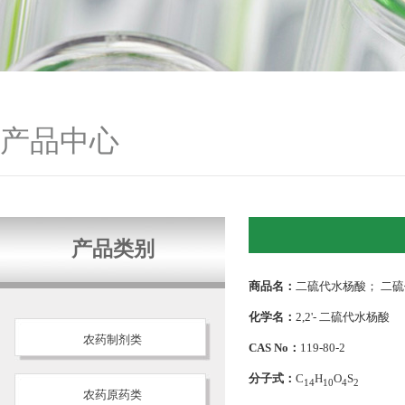
产品中心
产品类别
商品名：
二硫代水杨酸； 二硫
化学名：
2,2'- 二硫代水杨酸
农药制剂类
CAS No：
119-80-2
分子式：
C
H
O
S
14
10
4
2
农药原药类