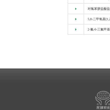
对氯苯肼盐酸盐 
5,8-二甲氧基[1,2
2-氟-6-三氟甲